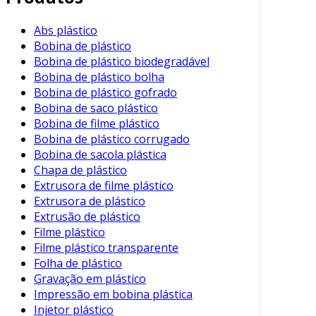
resinas. Através de tecnologia avançada, os
recicladores são capazes de garantir que os
Abs plástico
plásticos sejam limpos, processados e
Bobina de plástico
transformados de forma eficiente, convertendo
Bobina de plástico biodegradável
o que antes seria lixo em uma nova matéria-
Bobina de plástico bolha
prima. Desta forma, as empresas têm a
Bobina de plástico gofrado
oportunidade de reintegrar esses materiais em
Bobina de saco plástico
seus processos produtivos, gerando economia
Bobina de filme plástico
e reduzindo a dependência de recursos virgens.
Bobina de plástico corrugado
Bobina de sacola plástica
Uma das principais vantagens do serviço de
Chapa de plástico
reciclagem de plástico é a redução de custos
Extrusora de filme plástico
operacionais. Optar pela reciclagem permite
Extrusora de plástico
que as empresas economizem no custo de
Extrusão de plástico
Filme plástico
matérias-primas, uma vez que a resina
Filme plástico transparente
reciclada tende a ser mais acessível e
Folha de plástico
competitiva em termos de preço. Além disso, a
Gravação em plástico
reutilização de materiais reciclados pode
Impressão em bobina plástica
resultar em reduções significativas nas
Injetor plástico