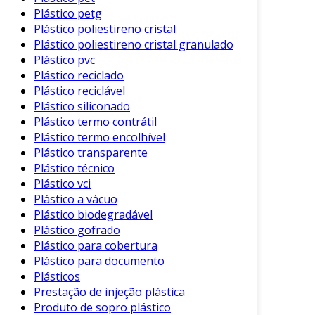
e a eficiência dentro da organização. Além
Plástico petg
Plástico poliestireno cristal
disso, essa prática reflete um compromisso
Plástico poliestireno cristal granulado
amplo com o futuro do planeta e das próximas
Plástico pvc
gerações.
Plástico reciclado
Plástico reciclável
Portanto, se sua empresa deseja se destacar
Plástico siliconado
num mercado que cada vez mais valoriza a
Plástico termo contrátil
sustentabilidade, entre em contato com o time
Plástico termo encolhível
de parceiros do Soluções Industriais. Solicite
Plástico transparente
uma cotação e descubra como nosso serviço de
Plástico técnico
reciclagem de plástico pode transformar sua
Plástico vci
abordagem em relação aos resíduos, gerar
Plástico a vácuo
economia e agregar valor ao seu negócio.
Plástico biodegradável
Juntos, podemos construir um futuro mais
Plástico gofrado
sustentável e promissor.
Plástico para cobertura
Plástico para documento
Plásticos
Prestação de injeção plástica
Produto de sopro plástico