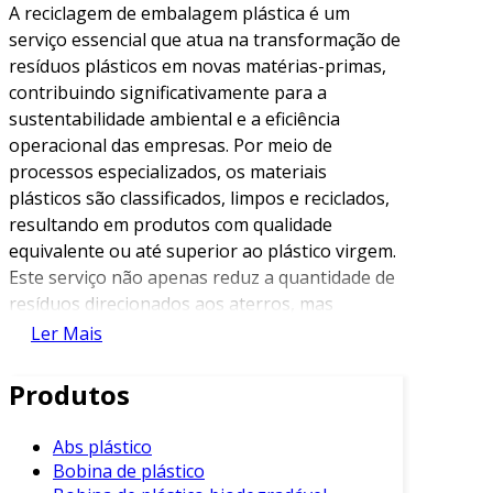
A reciclagem de embalagem plástica é um
serviço essencial que atua na transformação de
resíduos plásticos em novas matérias-primas,
contribuindo significativamente para a
sustentabilidade ambiental e a eficiência
operacional das empresas. Por meio de
processos especializados, os materiais
plásticos são classificados, limpos e reciclados,
resultando em produtos com qualidade
equivalente ou até superior ao plástico virgem.
Este serviço não apenas reduz a quantidade de
resíduos direcionados aos aterros, mas
também minimiza a demanda por recursos
Ler Mais
naturais, promovendo um ciclo produtivo mais
consciente.
Produtos
As vantagens competitivas da reciclagem de
Abs plástico
embalagem plástica oferecida pelos nossos
Bobina de plástico
parceiros do Soluções Industriais são amplas.