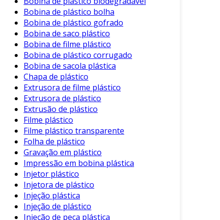
Bobina de plástico biodegradável
Em primeiro lugar, a adoção dessa prática pode
Bobina de plástico bolha
resultar em consideráveis economias de custos,
Bobina de plástico gofrado
uma vez que o uso de materiais reciclados
Bobina de saco plástico
diminui as despesas relacionadas à aquisição de
Bobina de filme plástico
plásticos novos. Além disso, a reciclagem de
Bobina de plástico corrugado
plásticos também pode gerar créditos de
Bobina de sacola plástica
Chapa de plástico
carbono, beneficiando empresas que buscam
Extrusora de filme plástico
melhorar suas credenciais ambientais.
Extrusora de plástico
Diferente de muitas opções no mercado,
Extrusão de plástico
nossos parceiros utilizam tecnologias
Filme plástico
avançadas que garantem a qualidade do
Filme plástico transparente
material reciclado, assegurando que as
Folha de plástico
empresas atendam a rigorosos padrões de
Gravação em plástico
produção.
Impressão em bobina plástica
Injetor plástico
Em um cenário onde a eficiência e a
Injetora de plástico
conformidade regulatória são cruciais, a
Injeção plástica
reciclagem de embalagem plástica se apresenta
Injeção de plástico
como uma solução estratégica. Por exemplo,
Injeção de peça plástica