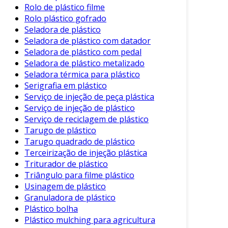
time de parceiros do Soluções Industriais. Não
Rolo de plástico filme
perca a oportunidade de fazer parte de um
Rolo plástico gofrado
futuro mais sustentável e eficiente!
Seladora de plástico
Seladora de plástico com datador
Seladora de plástico com pedal
Seladora de plástico metalizado
Seladora térmica para plástico
Serigrafia em plástico
Serviço de injeção de peça plástica
Serviço de injeção de plástico
Serviço de reciclagem de plástico
Tarugo de plástico
Tarugo quadrado de plástico
Terceirização de injeção plástica
Triturador de plástico
Triângulo para filme plástico
Usinagem de plástico
Granuladora de plástico
Plástico bolha
Plástico mulching para agricultura