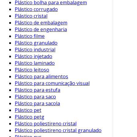
Plástico bolha para embalagem
resíduos plásticos – em um ativo, gerando
Plástico corrugado
novas oportunidades de receita. Isso é
Plástico cristal
especialmente relevante em indústrias que
Plástico de embalagem
lidam com grandes volumes de embalagens,
Plástico de engenharia
como a indústria alimentícia e de bens de
Plástico filme
consumo, onde uma estratégia eficaz de gestão
Plástico granulado
de resíduos pode resultar em economias
Plástico industrial
substanciais e em uma operação mais
Plástico injetado
sustentável.
Plástico laminado
Plástico leitoso
Por outro lado, é importante ressaltar que a
Plástico para alimentos
conscientização e o comprometimento com a
Plástico para comunicação visual
reciclagem têm se tornado não apenas uma
Plástico para estufa
Plástico para saco
exigência do mercado, mas também uma
Plástico para sacola
responsabilidade social. As empresas que
Plástico pet
deixam de investir neste serviço correm o risco
Plástico petg
de enfrentar penalidades e danos à reputação,
Plástico poliestireno cristal
além de estarem desalinhadas com as
Plástico poliestireno cristal granulado
tendências globais de sustentabilidade.
Plástico pvc