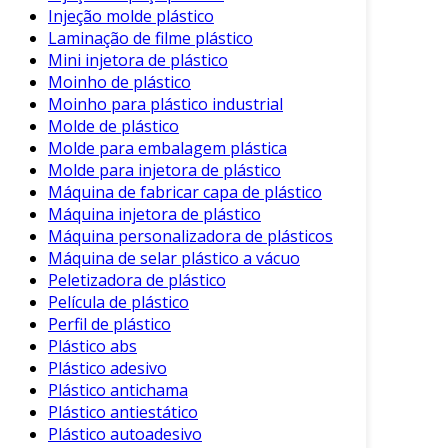
empresas de alimentos e bebidas estão
Injeção molde plástico
frequentemente sob pressão para reduzir seu
Laminação de filme plástico
Mini injetora de plástico
impacto ambiental e podem obter vantagens
Moinho de plástico
substanciais ao incorporar plástico reciclado
Moinho para plástico industrial
em suas operações. Esse compromisso com a
Molde de plástico
sustentabilidade não só melhora a imagem da
Molde para embalagem plástica
marca, mas também atende a demandas de
Molde para injetora de plástico
consumidores cada vez mais conscientes sobre
Máquina de fabricar capa de plástico
questões ambientais. Além dos benefícios
Máquina injetora de plástico
mencionados, a reciclagem efetiva contribui
Máquina personalizadora de plásticos
para a obtenção de certificações ambientais,
Máquina de selar plástico a vácuo
que são cada vez mais valorizadas no setor.
Peletizadora de plástico
Película de plástico
Adicionalmente, investir em serviços de
Perfil de plástico
reciclagem de embalagem plástica é
Plástico abs
fundamental para otimizar processos logísticos
Plástico adesivo
e melhorar a gestão de resíduos. Com um
Plástico antichama
Plástico antiestático
plano de reciclagem bem estruturado, as
Plástico autoadesivo
empresas podem transformar um passivo – os