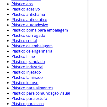
Aplicações do Plástico PET
Plástico abs
Plástico adesivo
O plástico PET é amplamente utilizado em
Plástico antichama
diversas áreas. A seguir, resumimos algumas
Plástico antiestático
das principais aplicações:
Plástico autoadesivo
Plástico bolha para embalagem
1. Embalagens
Plástico corrugado
Plástico cristal
O uso mais comum do PET é na fabricação de
Plástico de embalagem
embalagens. Ele é utilizado para:
Plástico de engenharia
Garrafa de bebidas
: A maioria das
Plástico filme
Plástico granulado
garrafas de refrigerantes e águas é feita
Plástico industrial
de PET.
Plástico injetado
Tempero e produtos alimentícios
: A
Plástico laminado
versatilidade do PET permite sua
Plástico leitoso
utilização em frascos de
Plástico para alimentos
acondicionamento de alimentos.
Plástico para comunicação visual
Plástico para estufa
2. Têxtil
Plástico para saco