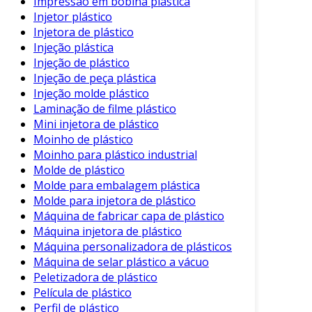
Impressão em bobina plástica
a sustentabilidade.
Injetor plástico
Injetora de plástico
Benefícios do Uso de PET
Injeção plástica
Injeção de plástico
Os benefícios do uso de plástico PET são
Injeção de peça plástica
amplamente reconhecidos. Entre eles,
Injeção molde plástico
destacam-se:
Laminação de filme plástico
Mini injetora de plástico
Durabilidade
: O PET é resistente à
Moinho de plástico
umidade e produtos químicos, o que
Moinho para plástico industrial
prolonga a vida útil dos produtos.
Molde de plástico
Custo-efetividade
: A produção em larga
Molde para embalagem plástica
escala torna o PET uma opção econômica
Molde para injetora de plástico
para fabricantes.
Máquina de fabricar capa de plástico
Máquina injetora de plástico
Redução de Desperdício
: Sua
Máquina personalizadora de plásticos
reciclabilidade contribui para a economia
Máquina de selar plástico a vácuo
circular e diminui a problemática dos
Peletizadora de plástico
resíduos plásticos.
Película de plástico
Perfil de plástico