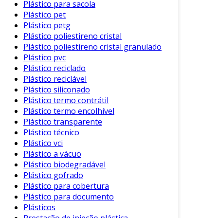
Plástico para sacola
O PET também é fundamental na indústria
Plástico pet
têxtil. Ele é usado para:
Plástico petg
Plástico poliestireno cristal
Fibras sintéticas
: O poliéster é derivado
Plástico poliestireno cristal granulado
do PET, utilizado na confecção de roupas.
Plástico pvc
Tecidos técnicos
: Apresenta resistência e
Plástico reciclado
Plástico reciclável
durabilidade, ideal para roupas de
Plástico siliconado
trabalho e equipamentos.
Plástico termo contrátil
3. Indústria Automotiva
Plástico termo encolhível
Plástico transparente
Nesse setor, o PET é empregado na produção
Plástico técnico
de diferentes componentes, como:
Plástico vci
Plástico a vácuo
Painéis internos
: O plástico oferece
Plástico biodegradável
leveza e resistência.
Plástico gofrado
Plástico para cobertura
Acabamentos
: O uso de PET nos
Plástico para documento
acabamentos de veículos melhora a
Plásticos
estética e funcionalidade.
Prestação de injeção plástica