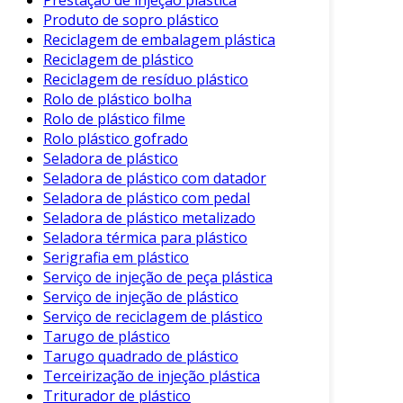
Produto de sopro plástico
4. Eletroeletrônicos
Reciclagem de embalagem plástica
Reciclagem de plástico
O PET encontra espaço na fabricação de
Reciclagem de resíduo plástico
componentes eletrônicos:
Rolo de plástico bolha
Isolantes elétricos
: Utilizado em cabos e
Rolo de plástico filme
Rolo plástico gofrado
conectores devido à sua capacidade
Seladora de plástico
isolante.
Seladora de plástico com datador
Filtros e membranas
: Geralmente
Seladora de plástico com pedal
aplicada em aparelhos de filtragem e
Seladora de plástico metalizado
separação.
Seladora térmica para plástico
Serigrafia em plástico
A Sustentabilidade do Plástico PET
Serviço de injeção de peça plástica
Serviço de injeção de plástico
Em um mundo cada vez mais preocupado com a
Serviço de reciclagem de plástico
sustentabilidade, o PET tem um papel vital. Seu
Tarugo de plástico
processo de reciclagem é amplamente
Tarugo quadrado de plástico
desenvolvido e eficiente. Produtos reciclados a
Terceirização de injeção plástica
partir de PET, como fibras para roupas e novos
Triturador de plástico