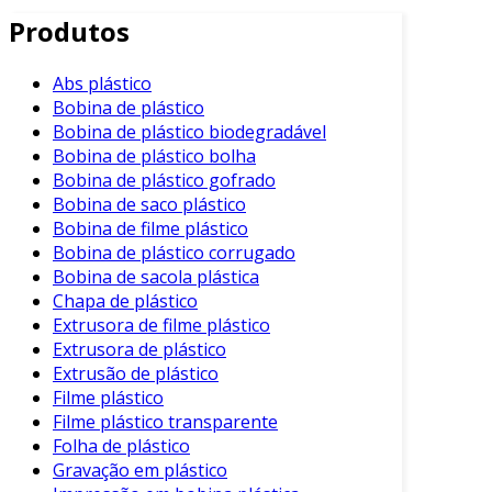
características únicas, como alta resistência e
Produtos
leveza. Essas propriedades fazem do PET uma
escolha popular em diversos setores.
Abs plástico
Características do Plástico PET
Bobina de plástico
Bobina de plástico biodegradável
Entre as características que tornam o plástico
Bobina de plástico bolha
PET tão valorizado, podemos destacar:
Bobina de plástico gofrado
Bobina de saco plástico
Resistência
: O PET é conhecido por sua
Bobina de filme plástico
resistência a impactos e abrasões.
Bobina de plástico corrugado
Transparência
: Possui alta transparência,
Bobina de sacola plástica
Chapa de plástico
permitindo a visualização do conteúdo em
Extrusora de filme plástico
embalagens.
Extrusora de plástico
Leveza
: Comparado a outros materiais, o
Extrusão de plástico
PET é mais leve, facilitando o transporte e
Filme plástico
a manuseio.
Filme plástico transparente
Folha de plástico
Reciclabilidade
: É um dos plásticos mais
Gravação em plástico
reciclados globalmente, contribuindo para