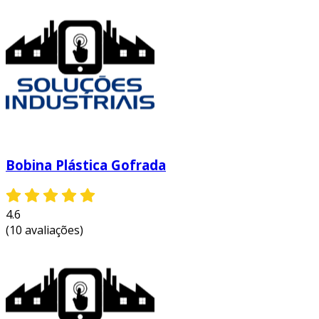
demandas do mercado.
investir nesse tipo de
filme pode resultar em benefícios
econômicos e de qualidade para empresas
de diferentes setores.
conclusão
o filme gofrado é uma solução inovadora
dentro da indústria de embalagens. sua
resistência e propriedades únicas o tornam
Bobina Plástica Gofrada
ideal para diversas aplicações. portanto, ao
buscar eficiência, proteção e estética, o filme
gofrado deve ser considerado uma das
4.6
melhores opções disponíveis no mercado.
(10 avaliações)