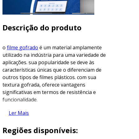
Descrição do produto
o
filme gofrado
é um material amplamente
utilizado na indústria para uma variedade de
aplicações. sua popularidade se deve às
características únicas que o diferenciam de
outros tipos de filmes plásticos. com sua
textura gofrada, oferece vantagens
significativas em termos de resistência e
funcionalidade.
o que é filme gofrado?
Ler Mais
o filme gofrado é um tipo de filme plástico que
Regiões disponíveis:
possui uma superfície com relevos ou