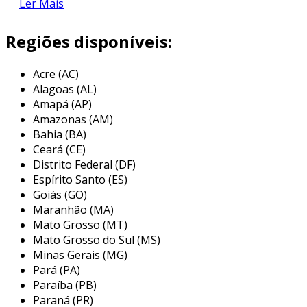
tenham formatos irregulares, embalagens
Ler Mais
múltiplas ou produtos que tenham bordas
afiadas e sejam muito manuseados. por isso, é
Regiões disponíveis:
a embalagem ideal para utensílios domésticos,
brinquedos, ferramentas, entre outros. o
Acre (AC)
produto, ainda, apresenta das seguintes
Alagoas (AL)
características:
Amapá (AP)
Amazonas (AM)
boa resistência ao impacto à temperatura
Bahia (BA)
ambiente;
Ceará (CE)
Distrito Federal (DF)
elevada resistência química e a solventes;
Espírito Santo (ES)
boa estabilidade térmica;
Goiás (GO)
Maranhão (MA)
baixa densidade;
Mato Grosso (MT)
transparência;
Mato Grosso do Sul (MS)
brilho;
Minas Gerais (MG)
Pará (PA)
entre outros.
Paraíba (PB)
Paraná (PR)
a aplicação da bobina de plástico bolha pode