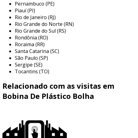
Pernambuco (PE)
ser feita tanto em máquinas automáticas
Piauí (PI)
quanto semiautomática. por ser uma
Rio de Janeiro (RJ)
embalagem plástica flexível, pode ser fabricada
Rio Grande do Norte (RN)
com baixas taxas de encolhimento, conforme
Rio Grande do Sul (RS)
especificações técnicas. o produto é
Rondônia (RO)
confeccionado em polietileno de baixa
Roraima (RR)
densidade (pebd) encolhível ou simples. além
Santa Catarina (SC)
disso, a bobina para seladora pode ser lisa ou
São Paulo (SP)
Sergipe (SE)
impressa.
Tocantins (TO)
a melhor bobina de plÁstico bolha sp
Relacionado com as visitas em
especializada na fabricação de bobinas e sacos
Bobina De Plástico Bolha
de filmes técnicos de polietileno, a ivc
embalagens tem como sua principal missão
desenvolver embalagens de qualidade para
atender as mais diversas necessidades de seus
clientes em diferentes setores. solicite um
orçamento!