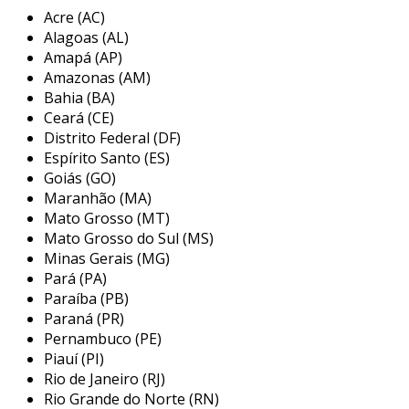
as bobinas são fabricadas em diferentes
Acre (AC)
tamanhos e espessuras, permitindo atender a
Alagoas (AL)
diversas necessidades. além disso, existem
Amapá (AP)
algumas características que as tornam
Amazonas (AM)
indispensáveis:
Bahia (BA)
Ceará (CE)
variedade de materiais
: produzidas
Distrito Federal (DF)
geralmente em polietileno, essas sacolas
Espírito Santo (ES)
são duráveis e resistentes à umidade.
Goiás (GO)
Maranhão (MA)
fácil manuseio
: as bobinas podem ser
Mato Grosso (MT)
facilmente dispensadas, facilitando a
Mato Grosso do Sul (MS)
embalagem de produtos em alta escala.
Minas Gerais (MG)
customização
: podem ser impressas com
Pará (PA)
logotipos e designs, aumentando a
Paraíba (PB)
visibilidade da marca.
Paraná (PR)
Pernambuco (PE)
principais benefícios
Piauí (PI)
Rio de Janeiro (RJ)
entre os benefícios das bobinas de sacola
Rio Grande do Norte (RN)