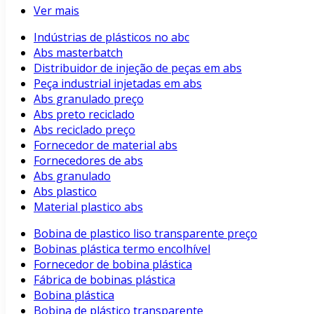
Ver mais
Indústrias de plásticos no abc
Abs masterbatch
Distribuidor de injeção de peças em abs
Peça industrial injetadas em abs
Abs granulado preço
Abs preto reciclado
Abs reciclado preço
Fornecedor de material abs
Fornecedores de abs
Abs granulado
Abs plastico
Material plastico abs
Bobina de plastico liso transparente preço
Bobinas plástica termo encolhível
Fornecedor de bobina plástica
Fábrica de bobinas plástica
Bobina plástica
Bobina de plástico transparente