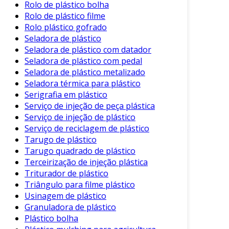
Rolo de plástico bolha
é importante levar em conta alguns fatores. A
Rolo de plástico filme
escolha da máquina adequada pode impactar
Rolo plástico gofrado
diretamente a operação. Aqui estão algumas
Seladora de plástico
considerações importantes:
Seladora de plástico com datador
Seladora de plástico com pedal
Tipo de Plástico
: A máquina deve ser
Seladora de plástico metalizado
capaz de processar os plásticos que sua
Seladora térmica para plástico
empresa utiliza.
Serigrafia em plástico
Serviço de injeção de peça plástica
Capacidade de Produção
: Avaliar a
Serviço de injeção de plástico
quantidade de pellets necessária para
Serviço de reciclagem de plástico
atender à demanda.
Tarugo de plástico
Manutenção
: Opte por máquinas que
Tarugo quadrado de plástico
Terceirização de injeção plástica
exigem pouca manutenção e têm fácil
Triturador de plástico
acesso a peças de reposição.
Triângulo para filme plástico
Custo
: Analise o custo de aquisição em
Usinagem de plástico
relação ao benefício que a peletizadora
Granuladora de plástico
pode trazer.
Plástico bolha