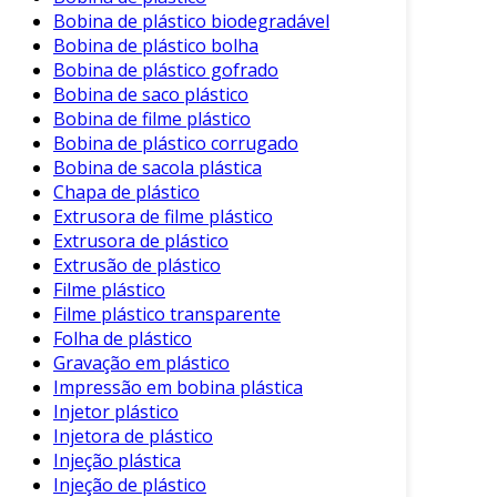
Bobina de plástico biodegradável
pellets. Os principais componentes que fazem
Bobina de plástico bolha
essa máquina funcionar incluem:
Bobina de plástico gofrado
Bobina de saco plástico
Tremonha de Alimentação
: Local onde o
Bobina de filme plástico
plástico triturado é depositado.
Bobina de plástico corrugado
Extrusora
: Aquece e empurra o plástico
Bobina de sacola plástica
para a moldagem.
Chapa de plástico
Extrusora de filme plástico
Die
(ferramenta de moldagem): Forma os
Extrusora de plástico
pellets no tamanho desejado.
Extrusão de plástico
Sistema de Resfriamento
: Resfria os
Filme plástico
pellets produzidos para solidificá-los.
Filme plástico transparente
Folha de plástico
Sistema de Corte
: Responsável por
Gravação em plástico
cortar o material quente em pellets
Impressão em bobina plástica
uniformes.
Injetor plástico
Injetora de plástico
Além desses componentes, existem versões
Injeção plástica
com características específicas que podem
Injeção de plástico
variar conforme as necessidades da operação.