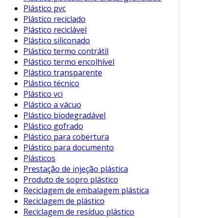
de resíduos plásticos em matéria-prima.
Plástico pvc
Plástico reciclado
Indústria de Embalagens
: Produção de
Plástico reciclável
novos produtos a partir de plásticos
Plástico siliconado
reciclados.
Plástico termo contrátil
Indústria Automotiva
: Utilização de
Plástico termo encolhível
Plástico transparente
plásticos reciclados em componentes de
Plástico técnico
veículos.
Plástico vci
Construção Civil
: Emprego de pellets em
Plástico a vácuo
materiais de construção sustentáveis.
Plástico biodegradável
Plástico gofrado
Essas aplicações demonstram como a
Plástico para cobertura
peletizadora de plástico pode ser um
Plástico para documento
componente chave em processos produtivos
Plásticos
modernos.
Prestação de injeção plástica
Produto de sopro plástico
Considerações na Escolha da
Reciclagem de embalagem plástica
Peletizadora
Reciclagem de plástico
Reciclagem de resíduo plástico
Antes de adquirir uma peletizadora de plástico,