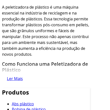
A peletizadora de plástico é uma máquina
essencial na indústria de reciclagem e na
produção de plásticos. Essa tecnologia permite
transformar plásticos pós-consumo em pellets,
que são grânulos uniformes e fáceis de
manipular. Este processo não apenas contribui
para um ambiente mais sustentável, mas
também aumenta a eficiência na produção de
novos produtos.
Como Funciona uma Peletizadora de
Plástico
Ler Mais
O funcionamento de uma peletizadora é
relativamente simples, mas muito eficiente. O
Produtos
plástico reciclável é primeiramente triturado em
pequenas partes. Estas partículas são então
alimentadas na peletizadora, onde são
Abs plástico
Bobina de plástico
aquecidas e extrudadas, produzindo assim os