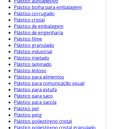
Plástico autoadesivo
Eficiência
: O processo de peletização
Plástico bolha para embalagem
aumenta a capacidade de armazenamento
Plástico corrugado
e transporte do material reciclado.
Plástico cristal
Qualidade do Produto
: Os pellets obtidos
Plástico de embalagem
são consistentes e de alta qualidade,
Plástico de engenharia
prontos para uso em novas aplicações
Plástico filme
Plástico granulado
industriais.
Plástico industrial
Com isso, a peletizadora não apenas incentiva
Plástico injetado
práticas sustentáveis, mas também melhora a
Plástico laminado
Plástico leitoso
competitividade de empresas no mercado.
Plástico para alimentos
Aplicações da Peletizadora de
Plástico para comunicação visual
Plástico
Plástico para estufa
Plástico para saco
As aplicações dessa tecnologia são variadas e
Plástico para sacola
impactam diversos setores. Algumas das
Plástico pet
principais áreas de utilização incluem:
Plástico petg
Plástico poliestireno cristal
Reciclagem Industrial
: Transformação
Plástico poliestireno cristal granulado