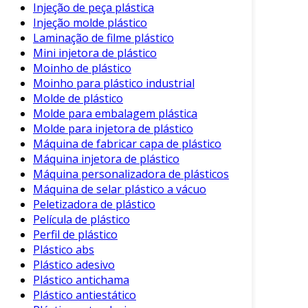
Injeção de peça plástica
Injeção molde plástico
Benefícios da Peletizadora de
Laminação de filme plástico
Plástico
Mini injetora de plástico
Moinho de plástico
A adoção de peletizadoras de plástico traz uma
Moinho para plástico industrial
série de vantagens significativas para a
Molde de plástico
indústria. Entre os principais benefícios,
Molde para embalagem plástica
destacam-se:
Molde para injetora de plástico
Máquina de fabricar capa de plástico
Sustentabilidade
: Permite a reutilização
Máquina injetora de plástico
de plásticos, reduzindo a quantidade de
Máquina personalizadora de plásticos
resíduos plásticos.
Máquina de selar plástico a vácuo
Economia
: Reduz a dependência de
Peletizadora de plástico
matérias-primas virgens, diminuindo
Película de plástico
Perfil de plástico
custos de produção.
Plástico abs
Flexibilidade
: Capaz de processar
Plástico adesivo
diferentes tipos de plásticos, como PE, PP,
Plástico antichama
e PET.
Plástico antiestático