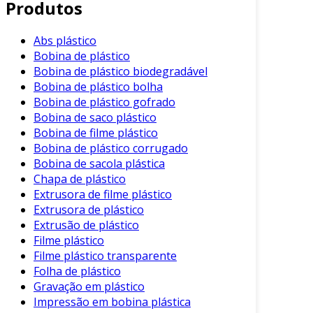
Produtos
tornam o material bastante versátil. Em
primeiro lugar, a presença do butadieno
confere ao ABS alta resistência ao impacto. Já a
Abs plástico
Bobina de plástico
acrilonitrila proporciona rigidez e estabilidade
Bobina de plástico biodegradável
térmica, enquanto o estireno garante facilidade
Bobina de plástico bolha
de processamento e acabamento.
Bobina de plástico gofrado
Bobina de saco plástico
Além disso, o plástico ABS pode ser facilmente
Bobina de filme plástico
moldado e trabalhado, o que o torna uma
Bobina de plástico corrugado
escolha popular em diversos setores. Seu
Bobina de sacola plástica
processo de fabricação envolve a extrusão e a
Chapa de plástico
moldagem por injeção, proporcionando formas
Extrusora de filme plástico
complexas e acabamentos de alta qualidade.
Extrusora de plástico
Extrusão de plástico
Vantagens do Plástico ABS
Filme plástico
Filme plástico transparente
O uso do plástico ABS traz diversas vantagens,
Folha de plástico
tornando-o uma escolha preferencial em
Gravação em plástico
muitos projetos industriais. Entre os principais
Impressão em bobina plástica
benefícios, destacam-se: