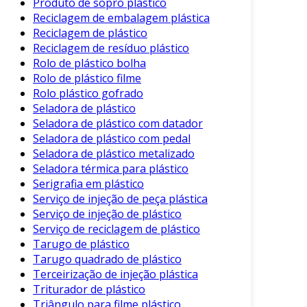
Produto de sopro plástico
vantagens, é importante enfatizar que também
Reciclagem de embalagem plástica
apresenta algumas limitações. Por exemplo,
Reciclagem de plástico
sua resistência à temperatura não é tão
Reciclagem de resíduo plástico
elevada quanto a de outros plásticos, como o
Rolo de plástico bolha
policarbonato. Portanto, em aplicações que
Rolo de plástico filme
exigem temperaturas extremas, é necessário
Rolo plástico gofrado
considerar essas características.
Seladora de plástico
Seladora de plástico com datador
Além disso, a reciclagem do ABS pode ser um
Seladora de plástico com pedal
desafio em comparação com outros plásticos.
Seladora de plástico metalizado
Portanto, empresas que utilizam esse material
Seladora térmica para plástico
devem adotar práticas adequadas de descarte e
Serigrafia em plástico
reciclagem para minimizar o impacto ambiental.
Serviço de injeção de peça plástica
Serviço de injeção de plástico
Conclusão
Serviço de reciclagem de plástico
Tarugo de plástico
Em suma, o plástico ABS se destaca como um
Tarugo quadrado de plástico
material essencial na indústria contemporânea.
Terceirização de injeção plástica
Sua combinação de resistência, leveza e
Triturador de plástico
facilidade de processamento o torna ideal para
Triângulo para filme plástico