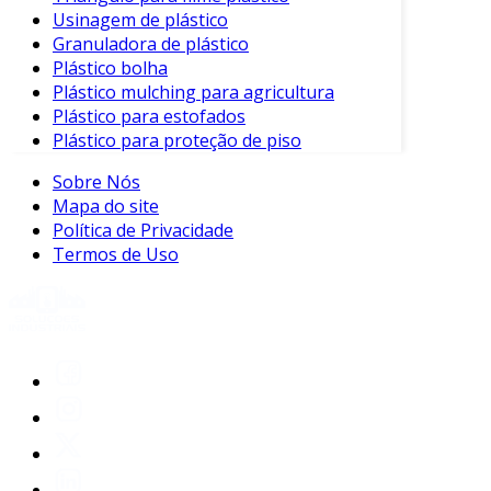
uma variedade de aplicações. À medida que
Usinagem de plástico
Granuladora de plástico
mais indústrias buscam alternativas versáteis e
Plástico bolha
duráveis, o ABS continuará a ser uma escolha
Plástico mulching para agricultura
popular e confiável.
Plástico para estofados
Plástico para proteção de piso
Com o conhecimento adequado sobre suas
características e vantagens, empresas podem
Sobre Nós
tomar decisões informadas sobre a utilização
Mapa do site
desse plástico, maximizando sua eficiência e
Política de Privacidade
economia em projetos industriais.
Termos de Uso