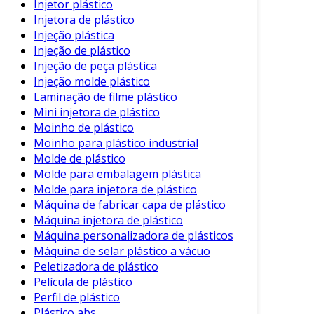
Injetor plástico
Injetora de plástico
Resistência ao Impacto
: O ABS é
Injeção plástica
conhecido por sua excelente resistência a
Injeção de plástico
impactos, o que o torna ideal para
Injeção de peça plástica
aplicações que exigem durabilidade.
Injeção molde plástico
Leveza
: Em comparação com metais, o
Laminação de filme plástico
Mini injetora de plástico
ABS é mais leve, facilitando o manuseio e
Moinho de plástico
a instalação.
Moinho para plástico industrial
Facilidade de Processamento
: Seu fácil
Molde de plástico
manuseio permite que seja moldado em
Molde para embalagem plástica
formas complexas com precisão,
Molde para injetora de plástico
acelerando o processo de produção.
Máquina de fabricar capa de plástico
Máquina injetora de plástico
Resistência Química
: O plástico ABS
Máquina personalizadora de plásticos
possui boa resistência a substâncias
Máquina de selar plástico a vácuo
químicas, tornando-o adequado para
Peletizadora de plástico
ambientes industriais.
Película de plástico
Perfil de plástico
Acabamento Estético
: O material pode
Plástico abs