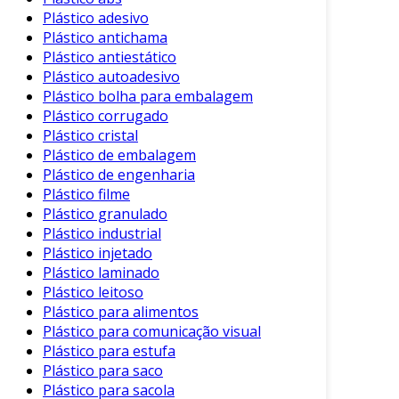
ser facilmente pintado ou moldado,
Plástico adesivo
permitindo uma ampla gama de
Plástico antichama
acabamentos estéticos.
Plástico antiestático
Aplicações do Plástico ABS
Plástico autoadesivo
Plástico bolha para embalagem
As aplicações do plástico ABS são vastas,
Plástico corrugado
Plástico cristal
abrangendo diversos setores. As principais
Plástico de embalagem
áreas de uso incluem:
Plástico de engenharia
Componentes Eletrônicos
: O ABS é
Plástico filme
Plástico granulado
frequentemente utilizado na fabricação de
Plástico industrial
carcaças para eletrônicos, como
Plástico injetado
computadores e dispositivos móveis,
Plástico laminado
devido à sua resistência e bons
Plástico leitoso
acabamentos.
Plástico para alimentos
Automotivo
: Na indústria automotiva, o
Plástico para comunicação visual
ABS é encontrado em painéis internos,
Plástico para estufa
Plástico para saco
consoles e outros itens que exigem
Plástico para sacola
proteção contra impactos.