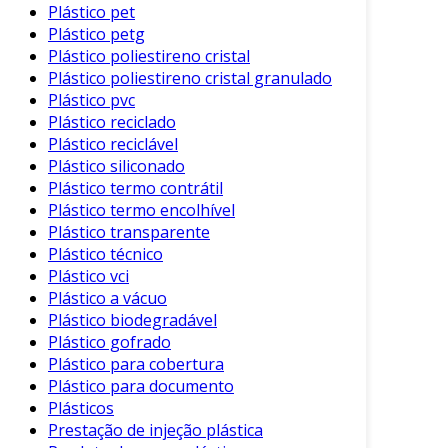
Plástico pet
Brinquedos
: Muitas crianças conhecem o
Plástico petg
ABS através de famosos blocos de
Plástico poliestireno cristal
montar, que são feitos com esse material,
Plástico poliestireno cristal granulado
sua durabilidade é essencial nesta
Plástico pvc
categoria.
Plástico reciclado
Plástico reciclável
Utensílios Domésticos
: Copos, garrafas
Plástico siliconado
e outros utensílios de cozinha também
Plástico termo contrátil
são frequentemente feitos de ABS, dado
Plástico termo encolhível
seu aspecto leve e resistente.
Plástico transparente
Plástico técnico
Equipamentos Médicos
: Devido à sua
Plástico vci
facilidade de higiene e resistência a
Plástico a vácuo
produtos químicos, o ABS é utilizado em
Plástico biodegradável
dispositivos médicos e equipamentos
Plástico gofrado
hospitalares.
Plástico para cobertura
Plástico para documento
Considerações Finais
Plásticos
Prestação de injeção plástica
Embora o plástico ABS possua inúmeras