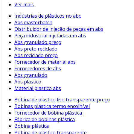
Ver mais
Indústrias de plásticos no abc
Abs masterbatch
Distribuidor de injeção de peças em abs
Peça industrial injetadas em abs
Abs granulado preço
Abs preto reciclado
Abs reciclado preço
Fornecedor de material abs
Fornecedores de abs
Abs granulado
Abs plastico
Material plastico abs
Bobina de plastico liso transparente preço
Bobinas plástica termo encolhível
Fornecedor de bobina plástica
Fábrica de bobinas plástica
Bobina plástica
Bobina de plástico transparente