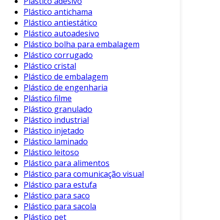
Plástico adesivo
podemos listar:
Plástico antichama
Plástico antiestático
Redução de Custo
: A utilização de moldes
Plástico autoadesivo
permite a produção em larga escala, o que
Plástico bolha para embalagem
diminui significativamente o custo unitário
Plástico corrugado
Plástico cristal
de cada embalagem.
Plástico de embalagem
Eficiência de Produção
: Moldes bem
Plástico de engenharia
projetados facilitam o processo de
Plástico filme
produção, reduzindo o tempo de
Plástico granulado
fabricação e aumentando a produtividade.
Plástico industrial
Plástico injetado
Customização
: A possibilidade de criar
Plástico laminado
moldes personalizados permite que as
Plástico leitoso
empresas atendam às exigências
Plástico para alimentos
específicas dos clientes.
Plástico para comunicação visual
Sustentabilidade
: Moldes de qualidade
Plástico para estufa
Plástico para saco
podem resultar em menos desperdício de
Plástico para sacola
material, contribuindo para uma
Plástico pet
produção mais sustentável.